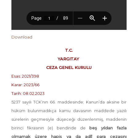
Download
T.C.
YARGITAY
CEZA GENEL KURULU
Esas: 2021/398
Karar: 2023/66
Tarih: 08.02.2023
5237 sayılı TCK’nın 66. maddesinde; Kanun’da aksine bir
hüküm bulunmadıkça kamu davasının maddede yazılı
sürelerin geçmesiyle düşeceği düzenlenmiş, maddenin
birinci fıkrasının (e) bendinde de
beş yıldan fazla
olmamak üzere hapis ya da adlî para cezasını