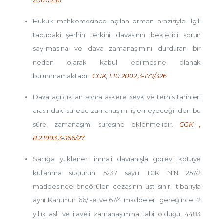
2007/236
Hukuk mahkemesince açılan orman arazisiyle ilgili
tapudaki şerhin terkini davasının bekletici sorun
sayılmasına ve dava zamanaşımını durduran bir
neden olarak kabul edilmesine olanak
bulunmamaktadır.
CGK, 1.10.2002,3-177/326
Dava açıldıktan sonra askere sevk ve terhis tarihleri
arasındaki sürede zamanaşımı işlemeyeceğinden bu
süre, zamanaşımı süresine eklenmelidir.
CGK ,
8.2.1993,3-366/27
Sanığa yüklenen ihmali davranışla görevi kötüye
kullanma suçunun 5237 sayılı TCK NIN 257/2
maddesinde öngörülen cezasının üst sınırı itibarıyla
aynı Kanunun 66/1-e ve 67/4 maddeleri gereğince 12
yıllık asli ve ilaveli zamanaşımına tabi olduğu, 4483