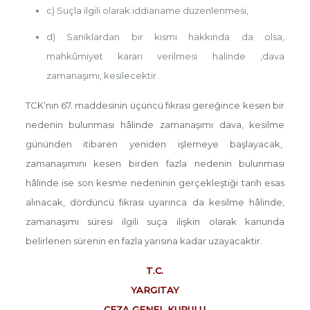
c) Suçla ilgili olarak iddianame düzenlenmesi,
d) Sanıklardan bir kısmı hakkında da olsa,
mahkûmiyet kararı verilmesi halinde ,dava
zamanaşımı,
kesilecektir.
TCK’nın 67. maddesinin üçüncü fıkrası gereğince kesen bir
nedenin bulunması hâlinde zamanaşımı dava, kesilme
gününden itibaren yeniden işlemeye başlayacak,
zamanaşımını kesen birden fazla nedenin bulunması
hâlinde ise son kesme nedeninin gerçekleştiği tarih esas
alınacak, dördüncü fıkrası uyarınca da kesilme hâlinde,
zamanaşımı süresi ilgili suça ilişkin olarak kanunda
belirlenen sürenin en fazla yarısına kadar uzayacaktır.
T.C.
YARGITAY
CEZA GENEL KURULU