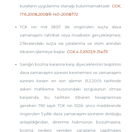
kuralların uygulanma olanağı bulunmamaktadır.
CGK,
17.6.2008,2008/6-140-2008/172
TCK nın md 283/1 de öngörülen suçta dava
zamanaşımı, tahribat veya musibetin gerçekleşmesi,
2.fıkrasındaki suçta ise yaralanma ve ölüm anından
itibaren işlemeye başlar.
CGK.4.3.2003,9-314/15
Sanığın bozma kararına karşı diyeceklerinin tespitinin
dava zamanaşımı süresini kesmemesi ve zamanaşımı
süresini kesen en son işlemin 15.2.2005 tarihinde
askeri mahkeme huzurundaki sorgusunun olması
karşısında, bu tarihten itibaren hesaplanması
gereken 765 sayılı TCK nın 102/4 üncü maddesinde
öngörülen 5 yıllık dava zamanaşımı süresinin dolduğu
anlaşıldığından, direnme hükmünün bozulmasına,
bozma nedeni yeniden yargılama yapılmasını