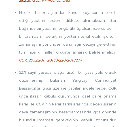
28.2.2012,2011/7-400-2012/65
Nitelikli haller açısından kanun koyucunun tercih
ettiği yaptırım sistemi dikkate alınmaksızın, ister
bağımsız bir yaptırım öngörülmüş olsun, isterse belirli
bir oran dahilinde artırım yöntemi tercih edilmiş olsun,
zamanaşımı yönünden daha ağır cezayı gerektiren
tüm nitelikli haller dikkate alınarak belirlenmelidir.
CGK, 20.12.2011, 2011/3-220-2011/274
5271 sayılı yasada olağanüstü bir yasa yolu olarak
düzenlenmiş bulunan Yargıtay Cumhuriyet
Başsavcılığı itirazı üzerine yapılan incelemede, CGK
unca itirazın kabulü durumunda özel daire onama
kararı ile CGK nın karar tarihi arasında geçen sürenin
dava zamanaşımının hesaplanmasında göz önünde
bulundurulmaması gerektiğinin kabulü zorunludur.