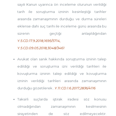
sayılı Kanun uyarınca ön inceleme olurunun verildiği
tarih ile soruşturma izninin kesinleştiği tarihler
arasında zamanaşımının durduğu ve durma süreleri
eklense dahi suç tarihi ile inceleme günü arasında bu
sürenin geçtiği anlaşıldığından
Y.5.CD.17.9.2018,1695/5714,
Y.5.CD.09.05.2018;3048/3461
Avukat olan sanık hakkında soruşturma izninin talep
edildiği ve soruşturma izni verildiği tarihleri ile
kovuşturma izninin talep edildiği ve kovuşturma
izninin verildiği tarihleri arasında zamanaşımının
durduğu gözetilerek…
Y.11.CD.1.6.2017,2836/4116
Taksirli suçlarda iştirak iradesi söz konusu
olmadığından zamanaşımının kesilmesinin
sirayetinden de söz edilmeyecektir.