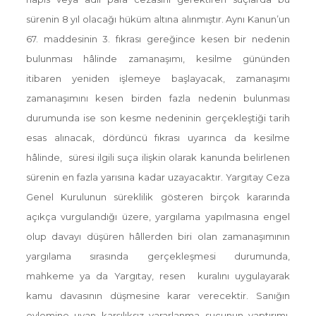
sürenin 8 yıl olacağı hüküm altına alınmıştır. Aynı Kanun’un
67. maddesinin 3. fıkrası gereğince kesen bir nedenin
bulunması hâlinde zamanaşımı, kesilme gününden
itibaren yeniden işlemeye başlayacak, zamanaşımı
zamanaşımını kesen birden fazla nedenin bulunması
durumunda ise son kesme nedeninin gerçekleştiği tarih
esas alınacak, dördüncü fıkrası uyarınca da kesilme
hâlinde, süresi ilgili suça ilişkin olarak kanunda belirlenen
sürenin en fazla yarısına kadar uzayacaktır. Yargıtay Ceza
Genel Kurulunun süreklilik gösteren birçok kararında
açıkça vurgulandığı üzere, yargılama yapılmasına engel
olup davayı düşüren hâllerden biri olan zamanaşımının
yargılama sırasında gerçekleşmesi durumunda,
mahkeme ya da Yargıtay, resen kuralını uygulayarak
kamu davasının düşmesine karar verecektir. Sanığın
eylemine uyan karşılıksız yararlanma suçunun yaptırımı,