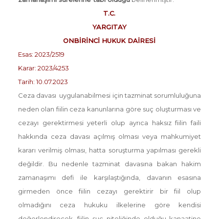
T.C.
YARGITAY
ONBİRİNCİ HUKUK DAİRESİ
Esas: 2023/2519
Karar: 2023/4253
Tarih: 10.07.2023
Ceza davası uygulanabilmesi için tazminat sorumluluğuna
neden olan fiilin ceza kanunlarına göre suç oluşturması ve
cezayı gerektirmesi yeterli olup ayrıca haksız fiilin faili
hakkında ceza davası açılmış olması veya mahkumiyet
kararı verilmiş olması, hatta soruşturma yapılması gerekli
değildir. Bu nedenle tazminat davasına bakan hakim
zamanaşımı defi ile karşılaştığında, davanın esasına
girmeden önce fiilin cezayı gerektirir bir fiil olup
olmadığını ceza hukuku ilkelerine göre kendisi
değerlendirecek, fiilin suç niteliğinde olduğu kanaatine