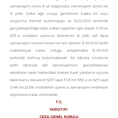
zamanaşımı süresi 8 yıl olağanüstü zamanaşımı süresi ise
12 yıldır. Daha ağır cezayı gerektiren başka bir suçu
oluşturma ihtimali bulunmayan ve 25.02.2013 tarihinde
gerçekleştirildiği iddia edilen eylemle ilgili olarak TCK’nın
67/2-a maddesi uyarınca belirlenen 8 yıllık aslî dava
zamanaşımı süresini kesen en son işlemin 12.09.2013 tarihli
mahkûmiyet kararı olduğu anlaşılmakla 12.09.2021
tarihinde dolmuş bulunmaktadır. Bu itibarla, inceleme
tarihi itibarıyla aslî zamanaşımının gerçekleşmesi
sebebiyle sanık hakkındaki kasten basit yaralama suçuna
ilişkin kamu davasının 5237 sayılı TCK’nın 67/2-a ve 5271 sayılı
CMK’nın 223/8. maddeleri uyarınca zamanaşımı nedeniyle
düşmesine karar verilmelidir.
T.C.
YARGITAY
CEZA GENEL KURULU