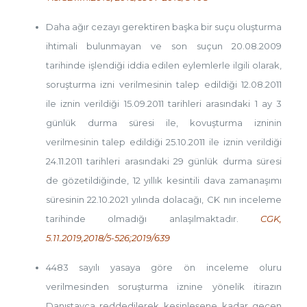
Daha ağır cezayı gerektiren başka bir suçu oluşturma
ihtimali bulunmayan ve son suçun 20.08.2009
tarihinde işlendiği iddia edilen eylemlerle ilgili olarak,
soruşturma izni verilmesinin talep edildiği 12.08.2011
ile iznin verildiği 15.09.2011 tarihleri arasındaki 1 ay 3
günlük durma süresi ile, kovuşturma izninin
verilmesinin talep edildiği 25.10.2011 ile iznin verildiği
24.11.2011 tarihleri arasındaki 29 günlük durma süresi
de gözetildiğinde, 12 yıllık kesintili dava zamanaşımı
süresinin 22.10.2021 yılında dolacağı, CK nın inceleme
tarihinde olmadığı anlaşılmaktadır.
CGK,
5.11.2019,2018/5-526;2019/639
4483 sayılı yasaya göre ön inceleme oluru
verilmesinden soruşturma iznine yönelik itirazın
Danıştayca reddedilerek kesinleşene kadar geçen