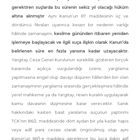
gerektiren suçlarda bu sürenin sekiz yıl olacağı hüküm
altına alınmıştır
. Aynı Kanun’un 67. maddesinin üç ve
dördüncü fıkraları uyarınca kesen bir nedenin varlığı
hâlinde zamanaşımı,
kesilme gününden itibaren yeniden
işlemeye başlayacak ve ilgili suça ilişkin olarak Kanun’da
belirlenen süre en fazla yarısına kadar uzayacaktır.
Yargıtay Ceza Genel Kurulunun süreklilik gösteren birçok
kararında açıkça vurgulandığı üzere, yargılama
yapılmasına engel olup davayı düşüren hâllerden biri olan
zamanaşımının yargılama sırasında gerçekleşmesi hâlinde
yerel mahkeme ya da Yargıtay, resen kuralını uygulayarak
kamu davasının düşmesine karar verecektir. Sanık
hakkındaki kasten basit yaralama suçunun yaptırımı
TCK’nın 86/2. maddesinde dört aydan bir yıla kadar hapis
veya adlî para cezası olarak öngörülmüş olup aynı
Kanun’un 66/1-e maddesi gereğince bu suça ilişkin aslî