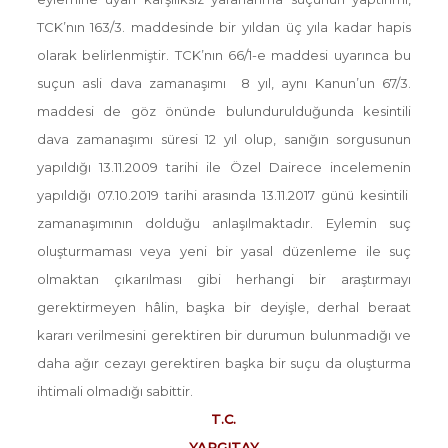
TCK’nın 163/3. maddesinde bir yıldan üç yıla kadar hapis
olarak belirlenmiştir. TCK’nın 66/1-e maddesi uyarınca bu
suçun asli dava zamanaşımı 8 yıl, aynı Kanun’un 67/3.
maddesi de göz önünde bulundurulduğunda kesintili
dava zamanaşımı süresi 12 yıl olup, sanığın sorgusunun
yapıldığı 13.11.2009 tarihi ile Özel Dairece incelemenin
yapıldığı 07.10.2019 tarihi arasında 13.11.2017 günü kesintili
zamanaşımının dolduğu anlaşılmaktadır. Eylemin suç
oluşturmaması veya yeni bir yasal düzenleme ile suç
olmaktan çıkarılması gibi herhangi bir araştırmayı
gerektirmeyen hâlin, başka bir deyişle, derhal beraat
kararı verilmesini gerektiren bir durumun bulunmadığı ve
daha ağır cezayı gerektiren başka bir suçu da oluşturma
ihtimali olmadığı sabittir.
T.C.
YARGITAY