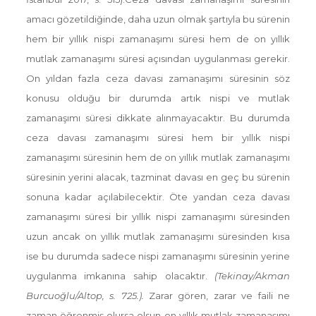
amacı gözetildiğinde, daha uzun olmak şartıyla bu sürenin
hem bir yıllık nispi zamanaşımı süresi hem de on yıllık
mutlak zamanaşımı süresi açısından uygulanması gerekir.
On yıldan fazla ceza davası zamanaşımı süresinin söz
konusu olduğu bir durumda artık nispi ve mutlak
zamanaşımı süresi dikkate alınmayacaktır. Bu durumda
ceza davası zamanaşımı süresi hem bir yıllık nispi
zamanaşımı süresinin hem de on yıllık mutlak zamanaşımı
süresinin yerini alacak, tazminat davası en geç bu sürenin
sonuna kadar açılabilecektir. Öte yandan ceza davası
zamanaşımı süresi bir yıllık nispi zamanaşımı süresinden
uzun ancak on yıllık mutlak zamanaşımı süresinden kısa
ise bu durumda sadece nispi zamanaşımı süresinin yerine
uygulanma imkanına sahip olacaktır.
(Tekinay/Akman
Burcuoğlu/Altop, s. 725.).
Zarar gören, zarar ve faili ne
zaman öğrenmiş olursa olsun on yıllık mutlak zamanaşımı