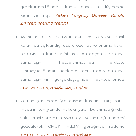
gerektirmediğinden kamu davasının düşmesine
karar verilmiştir.
Askeri Yargıtay Daireler Kurulu
4.3.2010, 2010/27-2010/21
Ayrıntıları CGK 22.11.2011 gün ve 203-238 sayılı
kararında açıklandığı üzere özel daire onama kararı
ile CGK nın karar tarihi arasında geçen süre dava
zamanaşımı hesaplanmasında dikkate
alınmayacağından inceleme konusu dosyada dava
zamanaşımının gerçekleştiğinden bahsedilemez.
CGK, 29.3.2016, 2014/4-749;2016/158
Zamanaşımı nedeniyle düşme kararına karşı sanık
müdafin temyizinde hukuki yarar bulunmadığından
vaki temyiz isteminin 5320 sayılı yasanın 8/1 maddesi
gözetilerek CMUK md.317 gereğince reddine
Y.5.CD.1.11.2018, 2018/5907-2018/8408