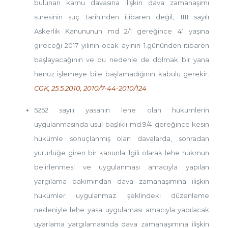
bulunan kamu davasına ilişkin dava zamanaşımı
süresinin suç tarihinden itibaren değil, 1111 sayılı
Askerlik Kanununun md 2/1 gereğince 41 yaşına
gireceği 2017 yılının ocak ayının 1.gününden itibaren
başlayacağının ve bu nedenle de dolmak bir yana
henüz işlemeye bile başlamadığının kabulü gerekir.
CGK, 25.5.2010, 2010/7-44-2010/124
5252 sayılı yasanın lehe olan hükümlerin
uygulanmasında usul başlıklı md.9/4 gereğince kesin
hükümle sonuçlanmış olan davalarda, sonradan
yürürlüğe giren bir kanunla ilgili olarak lehe hükmün
belirlenmesi ve uygulanması amacıyla yapılan
yargılama bakımından dava zamanaşımına ilişkin
hükümler uygulanmaz. şeklindeki düzenleme
nedeniyle lehe yasa uygulaması amacıyla yapılacak
uyarlama yargılamasında dava zamanaşımına ilişkin