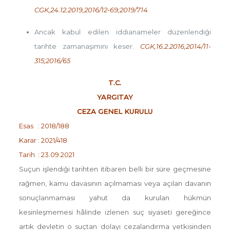
CGK,24.12.2019,2016/12-69;2019/714
Ancak kabul edilen iddianameler düzenlendiği
tarihte zamanaşımını keser.
CGK,16.2.2016,2014/11-
315;2016/65
T.C.
YARGITAY
CEZA GENEL KURULU
Esas : 2018/188
Karar : 2021/418
Tarih : 23.09.2021
Suçun işlendiği tarihten itibaren belli bir süre geçmesine
rağmen, kamu davasının açılmaması veya açılan davanın
sonuçlanmaması yahut da kurulan hükmün
kesinleşmemesi hâlinde izlenen suç siyaseti gereğince
artık devletin o suçtan dolayı cezalandırma yetkisinden