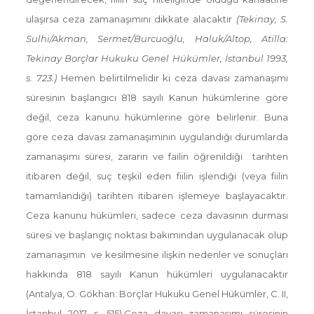
ulaşırsa ceza zamanaşımını dikkate alacaktır
(Tekinay, S.
Sulhi/Akman, Sermet/Burcuoğlu, Haluk/Altop, Atilla:
Tekinay Borçlar Hukuku Genel Hükümler, İstanbul 1993,
s. 723.)
Hemen belirtilmelidir ki ceza davası zamanaşımı
süresinin başlangıcı 818 sayılı Kanun hükümlerine göre
değil, ceza kanunu hükümlerine göre belirlenir. Buna
göre ceza davası zamanaşımının uygulandığı durumlarda
zamanaşımı süresi, zararın ve failin öğrenildiği tarihten
itibaren değil, suç teşkil eden fiilin işlendiği (veya fiilin
tamamlandığı) tarihten itibaren işlemeye başlayacaktır.
Ceza kanunu hükümleri, sadece ceza davasının durması
süresi ve başlangıç noktası bakımından uygulanacak olup
zamanaşımın ve kesilmesine ilişkin nedenler ve sonuçları
hakkında 818 sayılı Kanun hükümleri uygulanacaktır
(Antalya, O. Gökhan: Borçlar Hukuku Genel Hükümler, C. II,
İstanbul 2017, s. 515).Ceza davası zamanaşımı süresinin