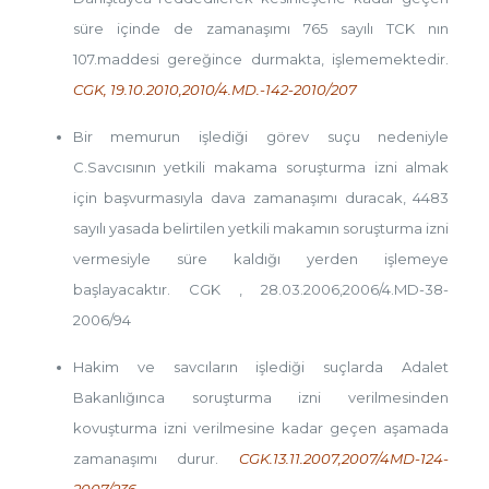
süre içinde de zamanaşımı 765 sayılı TCK nın
107.maddesi gereğince durmakta, işlememektedir.
CGK, 19.10.2010,2010/4.MD.-142-2010/207
Bir memurun işlediği görev suçu nedeniyle
C.Savcısının yetkili makama soruşturma izni almak
için başvurmasıyla dava zamanaşımı duracak, 4483
sayılı yasada belirtilen yetkili makamın soruşturma izni
vermesiyle süre kaldığı yerden işlemeye
başlayacaktır. CGK , 28.03.2006,2006/4.MD-38-
2006/94
Hakim ve savcıların işlediği suçlarda Adalet
Bakanlığınca soruşturma izni verilmesinden
kovuşturma izni verilmesine kadar geçen aşamada
zamanaşımı durur.
CGK.13.11.2007,2007/4MD-124-