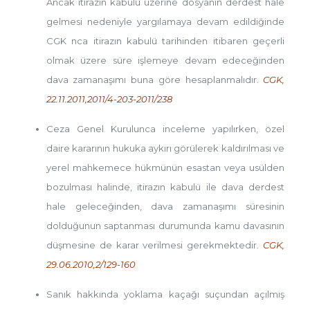
Ancak itirazın kabulü üzerine dosyanın derdest hale
gelmesi nedeniyle yargılamaya devam edildiğinde
CGK nca itirazın kabulü tarihinden itibaren geçerli
olmak üzere süre işlemeye devam edeceğinden
dava zamanaşımı buna göre hesaplanmalıdır.
CGK,
22.11.2011,2011/4-203-2011/238
Ceza Genel Kurulunca inceleme yapılırken, özel
daire kararının hukuka aykırı görülerek kaldırılması ve
yerel mahkemece hükmünün esastan veya usülden
bozulması halinde, itirazın kabulü ile dava derdest
hale geleceğinden, dava zamanaşımı süresinin
dolduğunun saptanması durumunda kamu davasının
düşmesine de karar verilmesi gerekmektedir.
CGK,
29.06.2010,2/129-160
Sanık hakkında yoklama kaçağı suçundan açılmış