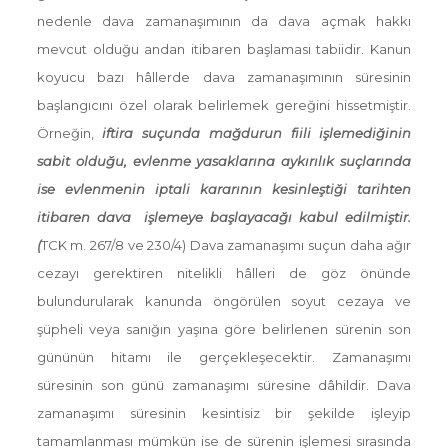
nedenle dava zamanaşımının da dava açmak hakkı
mevcut olduğu andan itibaren başlaması tabiidir. Kanun
koyucu bazı hâllerde dava zamanaşımının süresinin
başlangıcını özel olarak belirlemek gereğini hissetmiştir.
Örneğin,
i
ftira suçu
nda mağdurun fiili işlemediğinin
sabit olduğu, evlenme yasaklarına aykırılık suçlarında
ise evlenmenin iptali kararının kesinleştiği tarihten
itibaren dava işlemeye başlayacağı kabul edilmiştir.
(
TCK m. 267/8 ve 230/4) Dava zamanaşımı suçun daha ağır
cezayı gerektiren nitelikli hâlleri de göz önünde
bulundurularak kanunda öngörülen soyut cezaya ve
şüpheli veya sanığın yaşına göre belirlenen sürenin son
gününün hitamı ile gerçekleşecektir. Zamanaşımı
süresinin son günü zamanaşımı süresine dâhildir. Dava
zamanaşımı süresinin kesintisiz bir şekilde işleyip
tamamlanması mümkün ise de sürenin işlemesi sırasında