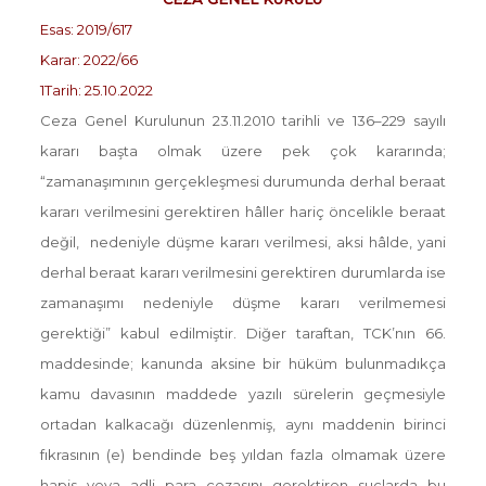
Esas: 2019/617
Karar: 2022/66
1Tarih: 25.10.2022
Ceza Genel Kurulunun 23.11.2010 tarihli ve 136–229 sayılı
kararı başta olmak üzere pek çok kararında;
“zamanaşımının gerçekleşmesi durumunda derhal beraat
kararı verilmesini gerektiren hâller hariç öncelikle beraat
değil, nedeniyle düşme kararı verilmesi, aksi hâlde, yani
derhal beraat kararı verilmesini gerektiren durumlarda ise
zamanaşımı nedeniyle düşme kararı verilmemesi
gerektiği” kabul edilmiştir. Diğer taraftan, TCK’nın 66.
maddesinde; kanunda aksine bir hüküm bulunmadıkça
kamu davasının maddede yazılı sürelerin geçmesiyle
ortadan kalkacağı düzenlenmiş, aynı maddenin birinci
fıkrasının (e) bendinde beş yıldan fazla olmamak üzere
hapis veya adli para cezasını gerektiren suçlarda bu